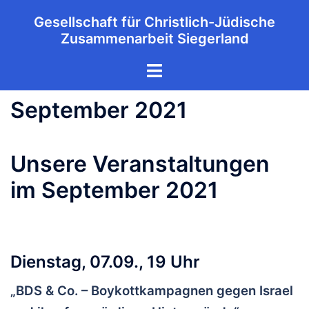
Zum
Gesellschaft für Christlich-Jüdische
Inhalt
Zusammenarbeit Siegerland
springen
Menü
umschalten
September 2021
Unsere Veranstaltungen
im September 2021
Dienstag, 07.09., 19 Uhr
„BDS & Co. – Boykottkampagnen gegen Israel