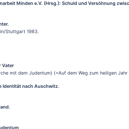
enarbeit Minden e.V. (Hrsg.): Schuld und Versöhnung zwis
ter.
in/Stuttgart 1983.
r Vater
rche mit dem Judentum) (=Auf dem Weg zum heiligen Jahr 2
e Identität nach Auschwitz.
land.
Judentum