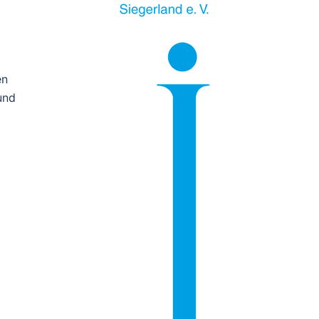
en
und