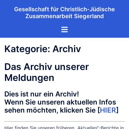
Zum
Gesellschaft für Christlich-Jüdische
Inhalt
Zusammenarbeit Siegerland
springen
Menü
umschalten
Kategorie:
Archiv
Das Archiv unserer
Meldungen
Dies ist nur ein Archiv!
Wenn Sie unseren aktuellen Infos
sehen möchten, klicken Sie [
HIER
]
Hier finden Sie unseren früheren „Aktuelles“-Berichte in