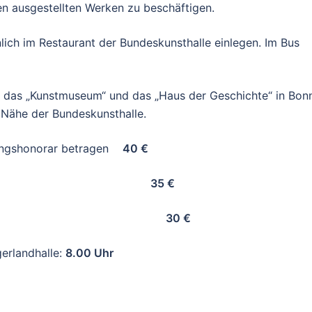
en ausgestellten Werken zu beschäftigen.
ich im Restaurant der Bundeskunsthalle einlegen. Im Bus
h das „Kunstmuseum“ und das „Haus der Geschichte“ in Bon
r Nähe der Bundeskunsthalle.
hrungshonorar betragen
40 €
ins und der CJZ
35 €
Studenten
30 €
erlandhalle:
8.00 Uhr