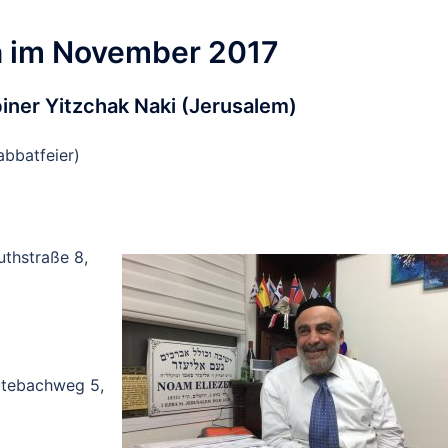
n im November 2017
iner Yitzchak Naki (Jerusalem)
bbatfeier)
thstraße 8,
utebachweg 5,