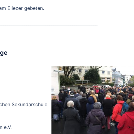
am Eliezer gebeten.
_______________________________________________
oge
ichen Sekundarschule
 e.V.