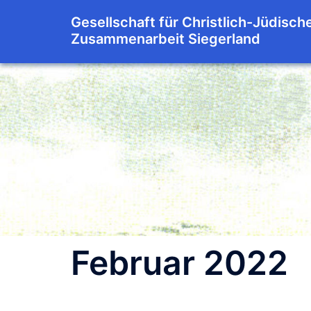
Zum
Gesellschaft für Christlich-Jüdisch
Inhalt
Zusammenarbeit Siegerland
springen
Februar 2022