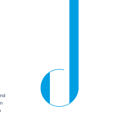
und
en
n