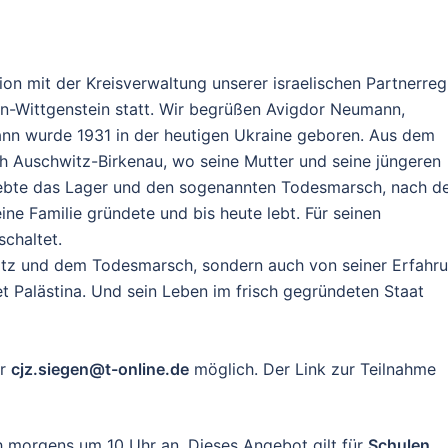
ion mit der Kreisverwaltung unserer israelischen Partnerreg
n-Wittgenstein statt. Wir begrüßen Avigdor Neumann,
n wurde 1931 in der heutigen Ukraine geboren. Aus dem
ch Auschwitz-Birkenau, wo seine Mutter und seine jüngeren
ebte das Lager und den sogenannten Todesmarsch, nach d
ine Familie gründete und bis heute lebt. Für seinen
schaltet.
hwitz und dem Todesmarsch, sondern auch von seiner Erfahr
et Palästina. Und sein Leben im frisch gegründeten Staat
er
cjz.siegen@t-online.de
möglich. Der Link zur Teilnahme
h morgens um 10 Uhr an. Dieses Angebot gilt für
Schulen
.