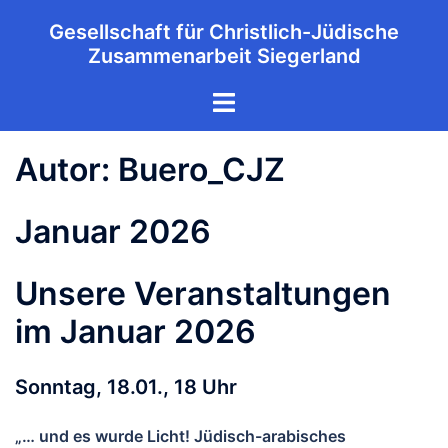
Zum
Gesellschaft für Christlich-Jüdische
Inhalt
Zusammenarbeit Siegerland
springen
Menü
umschalten
Autor:
Buero_CJZ
Januar 2026
Unsere Veranstaltungen
im Januar 2026
Sonntag, 18.01., 18 Uhr
„… und es wurde Licht! Jüdisch-arabisches