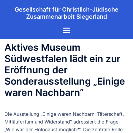
Zum
Gesellschaft für Christlich-Jüdische
Inhalt
Zusammenarbeit Siegerland
springen
Menü
umschalten
Aktives Museum
Südwestfalen lädt ein zur
Eröffnung der
Sonderausstellung „Einige
waren Nachbarn“
Die Ausstellung „Einige waren Nachbarn: Täterschaft,
Mitläufertum und Widerstand“ adressiert die Frage
„Wie war der Holocaust möglich?“. Die zentrale Rolle