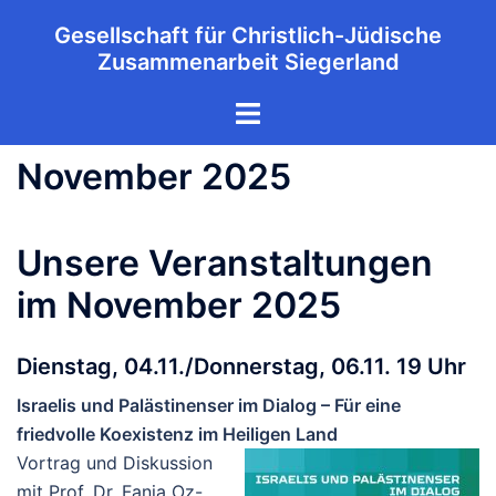
Zum
Gesellschaft für Christlich-Jüdische
Inhalt
Zusammenarbeit Siegerland
springen
Menü
umschalten
November 2025
Unsere Veranstaltungen
im November 2025
Dienstag, 04.11./Donnerstag, 06.11. 19 Uhr
Israelis und Palästinenser im Dialog – Für eine
friedvolle Koexistenz im Heiligen Land
Vortrag und Diskussion
mit Prof. Dr. Fania Oz-