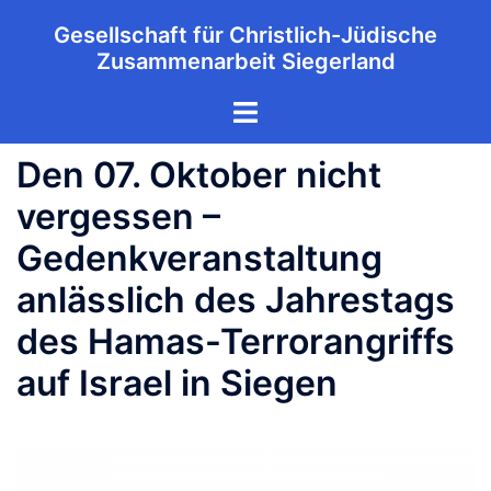
Zum
Gesellschaft für Christlich-Jüdische
Inhalt
Zusammenarbeit Siegerland
springen
Menü
umschalten
Den 07. Oktober nicht
vergessen –
Gedenkveranstaltung
anlässlich des Jahrestags
des Hamas-Terrorangriffs
auf Israel in Siegen