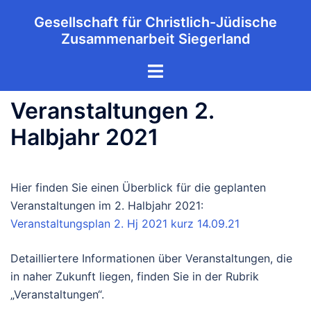
Zum
Gesellschaft für Christlich-Jüdische
Inhalt
Zusammenarbeit Siegerland
springen
Menü
umschalten
Veranstaltungen 2.
Halbjahr 2021
Hier finden Sie einen Überblick für die geplanten
Veranstaltungen im 2. Halbjahr 2021:
Veranstaltungsplan 2. Hj 2021 kurz 14.09.21
Detailliertere Informationen über Veranstaltungen, die
in naher Zukunft liegen, finden Sie in der Rubrik
„Veranstaltungen“.